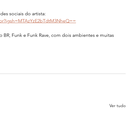
s sociais do artista:
a9br?igsh=MTAzYzE2bTdtM3NheQ==
p BR, Funk e Funk Rave, com dois ambientes e muitas 
Ver tudo