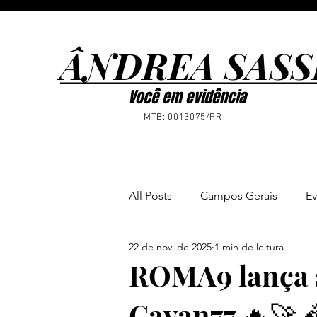
ÂNDREA SASS
ÂNDREA SASS
Você em evidência
MTB: 0013075/PR
All Posts
Campos Gerais
Ev
22 de nov. de 2025
1 min de leitura
Ponta Grossa
Notícias
ROMA9 lança s
Cavan77 🔥🚀