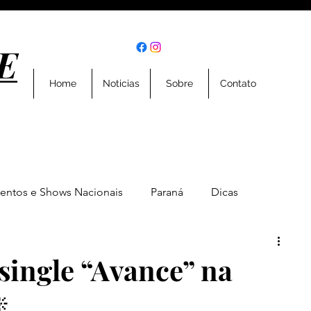
E
E
Home
Noticias
Sobre
Contato
entos e Shows Nacionais
Paraná
Dicas
Eventos
Entrevistas
Geral
Esportes
ingle “Avance” na
