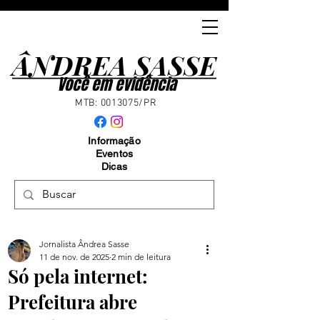
ÂNDREA SASSE
ÂNDREA SASSE
Você em evidência
MTB:
0013075
/PR
Informação
Eventos
Dicas
Jornalista Ândrea Sasse
11 de nov. de 2025
2 min de leitura
Só pela internet:
Prefeitura abre