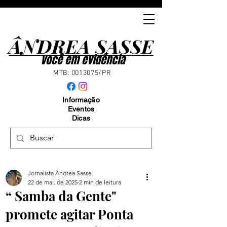
ÂNDREA SASSE
ÂNDREA SASSE
Você em evidência
MTB:
0013075
/PR
Informação
Eventos
Dicas
Jornalista Ândrea Sasse
22 de mai. de 2025
2 min de leitura
“ Samba da Gente"
promete agitar Ponta