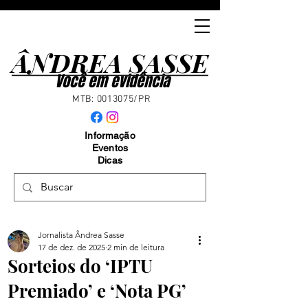
ÂNDREA SASSE
ÂNDREA SASSE
Você em evidência
MTB:
0013075
/PR
Informação
Eventos
Dicas
Jornalista Ândrea Sasse
17 de dez. de 2025
2 min de leitura
Sorteios do ‘IPTU
Premiado’ e ‘Nota PG’