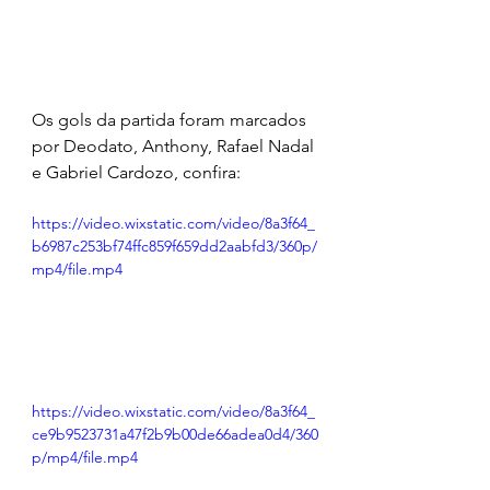
Os gols da partida foram marcados 
por Deodato, Anthony, Rafael Nadal 
e Gabriel Cardozo, confira:
https://video.wixstatic.com/video/8a3f64_
b6987c253bf74ffc859f659dd2aabfd3/360p/
mp4/file.mp4
https://video.wixstatic.com/video/8a3f64_
ce9b9523731a47f2b9b00de66adea0d4/360
p/mp4/file.mp4