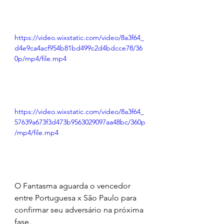
https://video.wixstatic.com/video/8a3f64_
d4e9ca4acf954b81bd499c2d4bdcce78/36
0p/mp4/file.mp4
https://video.wixstatic.com/video/8a3f64_
57639a673f3d473b9563029097aa48bc/360p
/mp4/file.mp4
O Fantasma aguarda o vencedor 
entre Portuguesa x São Paulo para 
confirmar seu adversário na próxima 
fase.