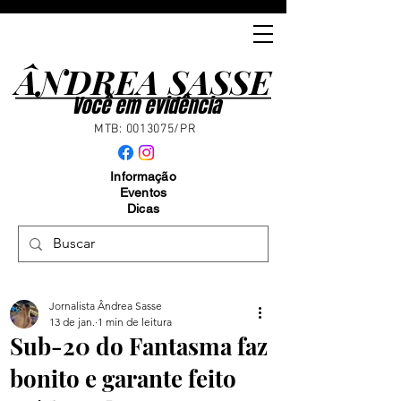
ÂNDREA SASSE
ÂNDREA SASSE
Você em evidência
MTB:
0013075
/PR
Informação
Eventos
Dicas
Jornalista Ândrea Sasse
13 de jan.
1 min de leitura
Sub-20 do Fantasma faz
bonito e garante feito