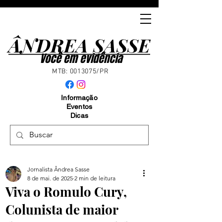
ÂNDREA SASSE
ÂNDREA SASSE
Você em evidência
MTB:
0013075
/PR
Informação
Eventos
Dicas
Jornalista Ândrea Sasse
8 de mai. de 2025
2 min de leitura
Viva o Romulo Cury,
Colunista de maior