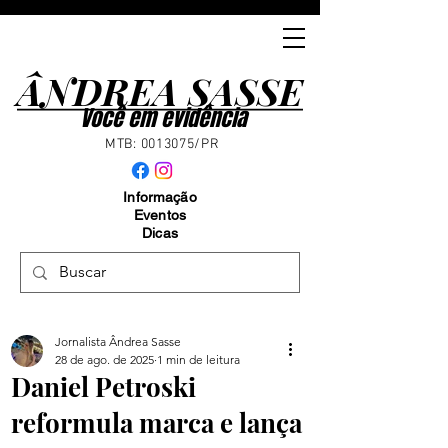
ÂNDREA SASSE
ÂNDREA SASSE
Você em evidência
MTB:
0013075
/PR
Informação
Eventos
Dicas
Jornalista Ândrea Sasse
28 de ago. de 2025
1 min de leitura
Daniel Petroski
reformula marca e lança